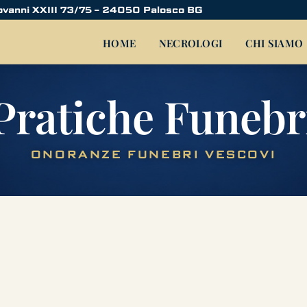
ovanni XXIII 73/75 – 24050 Palosco BG
HOME
NECROLOGI
CHI SIAMO
Pratiche Funebr
ONORANZE FUNEBRI VESCOVI