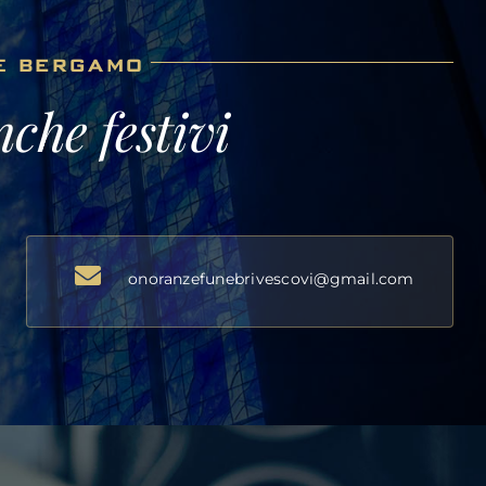
E
BERGAMO
che festivi
onoranzefunebrivescovi@gmail.com