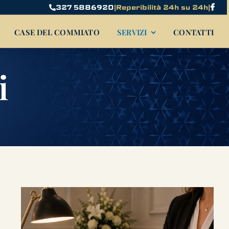
327 5886920
|
Reperibilità 24h su 24h
|
CASE DEL COMMIATO
SERVIZI
CONTATTI
i