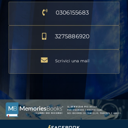
0306155683
3275886920
Scrivici una mail
FACEBOOK